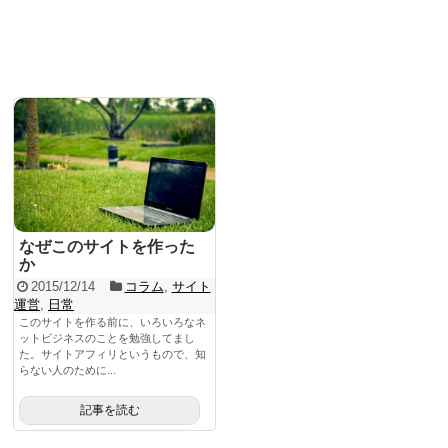
これは便利
WordPress
SNS
PC関連
Evernote
Dropbox
マニアックな話
なぜこのサイトを作った
か
2015/12/14
コラム
,
サイト
日常
運営
,
日常
サイト運営
このサイトを作る前に、いろいろなネ
ットビジネスのことを勉強してまし
た。サイトアフィリというもので、知
コラム
らない人のために...
イベント
記事を読む