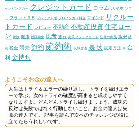
クレジットカード
コラム
スマホ
ャンピングカー
ソフ
リクルー
フラット３５
マインド
ト
プレミアム版
プロパンガス料金
トカード
不動産投資
住宅ロー
不動産
レビュー
ン
思考
健康
旅行
激安
保険
動画編集
楽天ブラックカード
注目の商品
破
節約術
裏技
節約
金
競売
税金
設定方法
綻
茨城空港
車
金持ち
利
ようこそお金の達人へ
人生はトライ＆エラーの繰り返し。 トライを続けエラ
ーで学ぶ。次のトライの確度が高まると成功しやすく
なりますよ。どんどんトライし続けましょう。成功の
反対は失敗ではなく行動しないこと。お金の達人は失
敗の達人です。 記事を読んで次へのチャレンジの役に
立てたらうれしいです。