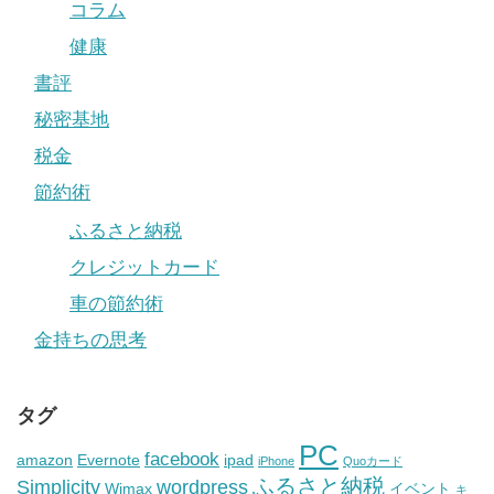
コラム
健康
書評
秘密基地
税金
節約術
ふるさと納税
クレジットカード
車の節約術
金持ちの思考
タグ
PC
facebook
amazon
Evernote
ipad
iPhone
Quoカード
ふるさと納税
Simplicity
wordpress
Wimax
イベント
キ