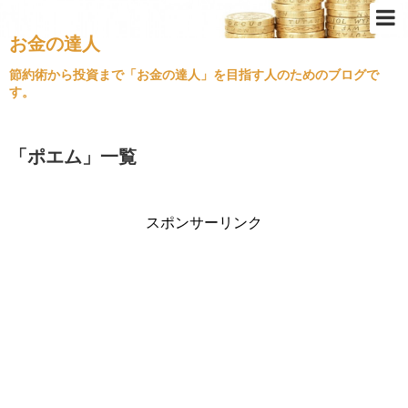
お金の達人
Top
節約術から投資まで「お金の達人」を目指す人のためのブログで
す。
節約術
ふるさと納税
「
ポエム
」
一覧
クレジットカード
金持ちの思考
スポンサーリンク
不動産投資
経済情勢
住宅ローン
旅行