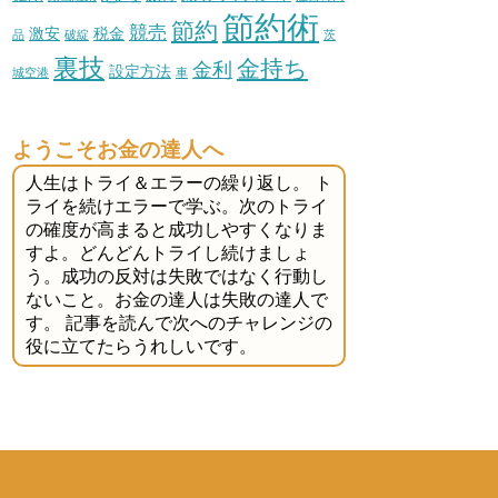
節約術
節約
競売
激安
税金
品
破綻
茨
裏技
金持ち
金利
設定方法
城空港
車
ようこそお金の達人へ
人生はトライ＆エラーの繰り返し。 ト
ライを続けエラーで学ぶ。次のトライ
の確度が高まると成功しやすくなりま
すよ。どんどんトライし続けましょ
う。成功の反対は失敗ではなく行動し
ないこと。お金の達人は失敗の達人で
す。 記事を読んで次へのチャレンジの
役に立てたらうれしいです。