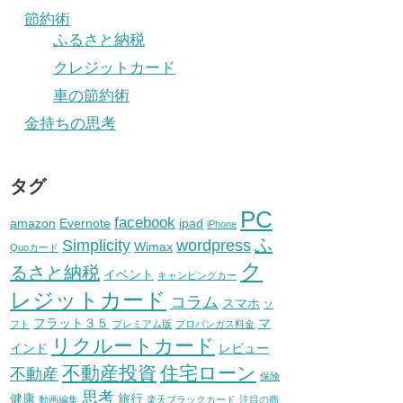
節約術
ふるさと納税
クレジットカード
車の節約術
金持ちの思考
タグ
PC
facebook
amazon
Evernote
ipad
iPhone
ふ
Simplicity
wordpress
Wimax
Quoカード
ク
るさと納税
イベント
キャンピングカー
レジットカード
コラム
スマホ
ソ
フラット３５
マ
フト
プレミアム版
プロパンガス料金
リクルートカード
インド
レビュー
不動産投資
住宅ローン
不動産
保険
思考
健康
旅行
動画編集
楽天ブラックカード
注目の商