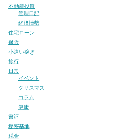
不動産投資
管理日記
経済情勢
住宅ローン
保険
小遣い稼ぎ
旅行
日常
イベント
クリスマス
コラム
健康
書評
秘密基地
税金