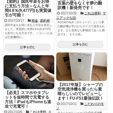
【節約】国民年金をお得
言葉の壁をなくす夢の翻
に支払う方法～なんと年
訳機！新発売です！
間4.8％(9,477円)も実質値
2017/10/26
これは便利
,
マ
引が可能！
ニアックな話
2017/10/17
税金
,
節約術
POCKETALK（ポケトーク）という夢
国民年金をお得に支払う方法を発見し
の翻訳機が手のひらサイズで発売され
ました。実質的に年間4.8％(9,477円)
ます。ひと昔前なら夢物語であった商
も割引になる方法です。 こういった話
品です。 ５０カ国...
は行政機関か...
記事を読む
記事を読む
【2017年版】シャープの
空気清浄機を買ったら素
【必見】スマホやタブレ
晴らしいのでレビューし
ットを短時間で充電する
ます！FU-F51最強伝説！
方法！iPadもiPhoneも速
2017/10/11
こだわりのモ
攻で充電可！
ノ
2017/10/6
これは便利
,
ス
今さらながらシャープの空気清浄機