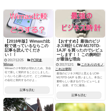
これは便利
WordPress
SNS
PC関連
Evernote
【2018年版】Wimaxの比
【おすすめ】最強のビジ
較で迷っているならこの
ネス時計 LCW-M170TD-
Dropbox
記事を読んでくださ
1AJF を買ったのでレビュ
い！！
ーします！！ この腕時計
マニアックな話
が最強な理由
2017/12/25
PC関連
,
Wimax
2017/12/1
こだわりのモノ
,
Wimaxの２年契約が切れたため、別会
これは便利
日常
社で新しく契約することにしました。
最強のビジネス時計と思える LCW-
いろいろと調べたので、どこのWimax
M170TD-1AJF を買いました。本当に
サイト運営
の会社と契約するのがよ...
素晴らしい過ぎるのでレビューしま
す。 以前、すでに最強...
記事を読む
コラム
記事を読む
イベント