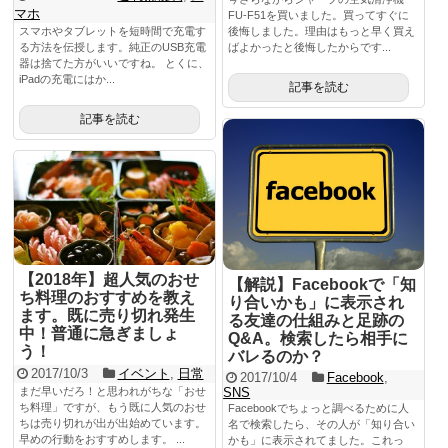
マホ
FU-F51を買いました。買ってすぐに
後悔しました。理由はもっと早く買え
スマホやタブレットを短時間で充電す
ばよかったと後悔したからです...
る方法を伝授します。純正のUSB充電
器は捨てた方がいいですね。 とくに、
iPadの充電にはか...
記事を読む
記事を読む
【2018年】超人気のおせ
【解説】Facebookで「知
ち料理のおすすめを教え
り合いかも」に表示され
ます。既に売り切れ発生
る友達の仕組みと足跡の
中！普通に急ぎましょ
Q&A。検索したら相手に
う！
バレるのか？
2017/10/3
イベント
,
日常
2017/10/4
Facebook
,
まだ早いだろ！と思われがちな「おせ
SNS
ち料理」ですが、もう既に人気のおせ
Facebookでちょっと調べるために人
ちは売り切れが出が出始めています。
名で検索したら、その人が「知り合い
早めの行動をおすすめします。 ...
かも」に表示されてました。これっ