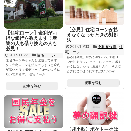
健康
こだわりのモノ
【必見】住宅ローンが払
キャンピングカー
【住宅ローン】金利がお
えなくなったときの対処
得な銀行を教えます！新
法
お問い合わせ
築の人も借り換えの人も
2017/10/30
不動産投資
,
住
必見！
宅ローン
2017/11/22
住宅ローン
ある日突然、状況が変わって住宅ロー
住宅ローンをちゃんと比較してます
ンが払えなくなっってしまった。考え
か？住宅ローンを組んでしまうと金利
たくはないかもしれませんが、そんな
が高いと後々ボディーブローのように
ときにどのようにすればいいのか...
効いてきます。 住宅メーカ...
記事を読む
記事を読む
【超小型】ポケトークは