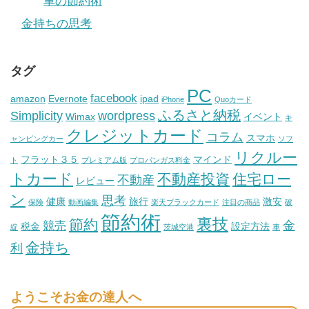
車の節約術
金持ちの思考
タグ
PC
facebook
amazon
Evernote
ipad
iPhone
Quoカード
ふるさと納税
Simplicity
wordpress
Wimax
イベント
キ
クレジットカード
コラム
スマホ
ャンピングカー
ソフ
リクルー
フラット３５
マインド
ト
プレミアム版
プロパンガス料金
トカード
不動産投資
住宅ロー
不動産
レビュー
ン
思考
健康
旅行
激安
保険
動画編集
楽天ブラックカード
注目の商品
破
節約術
裏技
節約
金
競売
税金
設定方法
綻
茨城空港
車
金持ち
利
ようこそお金の達人へ