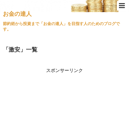
お金の達人
Top
節約術から投資まで「お金の達人」を目指す人のためのブログで
す。
節約術
ふるさと納税
「
激安
」
一覧
クレジットカード
金持ちの思考
スポンサーリンク
不動産投資
経済情勢
住宅ローン
旅行