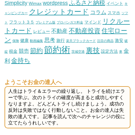
ふるさと納税
Simplicity
wordpress
Wimax
イベント
キ
クレジットカード
コラム
スマホ
ャンピングカー
ソフ
リクルー
フラット３５
マインド
ト
プレミアム版
プロパンガス料金
トカード
不動産投資
住宅ロー
不動産
レビュー
ン
思考
健康
旅行
激安
保険
動画編集
楽天ブラックカード
注目の商品
破
節約術
裏技
節約
金
競売
税金
設定方法
綻
茨城空港
車
金持ち
利
ようこそお金の達人へ
人生はトライ＆エラーの繰り返し。 トライを続けエラ
ーで学ぶ。次のトライの確度が高まると成功しやすく
なりますよ。どんどんトライし続けましょう。成功の
反対は失敗ではなく行動しないこと。お金の達人は失
敗の達人です。 記事を読んで次へのチャレンジの役に
立てたらうれしいです。