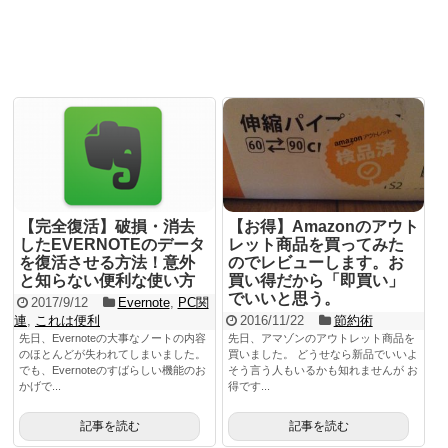
これは便利
WordPress
SNS
PC関連
Evernote
Dropbox
【完全復活】破損・消去
【お得】Amazonのアウト
マニアックな話
したEVERNOTEのデータ
レット商品を買ってみた
を復活させる方法！意外
のでレビューします。お
と知らない便利な使い方
買い得だから「即買い」
日常
でいいと思う。
2017/9/12
Evernote
,
PC関
連
,
これは便利
2016/11/22
節約術
サイト運営
先日、Evernoteの大事なノートの内容
先日、アマゾンのアウトレット商品を
のほとんどが失われてしまいました。
買いました。 どうせなら新品でいいよ
コラム
でも、Evernoteのすばらしい機能のお
そう言う人もいるかも知れませんが お
かげで...
得です...
イベント
記事を読む
記事を読む