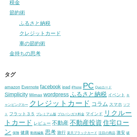
税金
節約術
ふるさと納税
クレジットカード
車の節約術
金持ちの思考
タグ
PC
facebook
amazon
Evernote
ipad
iPhone
Quoカード
ふるさと納税
Simplicity
wordpress
Wimax
イベント
キ
クレジットカード
コラム
スマホ
ャンピングカー
ソフ
リクルー
フラット３５
マインド
ト
プレミアム版
プロパンガス料金
トカード
不動産投資
住宅ロー
不動産
レビュー
ン
思考
健康
旅行
激安
保険
動画編集
楽天ブラックカード
注目の商品
破