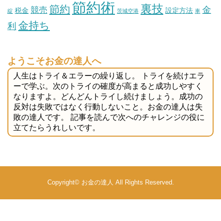
節約術
裏技
節約
金
競売
税金
設定方法
綻
茨城空港
車
金持ち
利
ようこそお金の達人へ
人生はトライ＆エラーの繰り返し。 トライを続けエラ
ーで学ぶ。次のトライの確度が高まると成功しやすく
なりますよ。どんどんトライし続けましょう。成功の
反対は失敗ではなく行動しないこと。お金の達人は失
敗の達人です。 記事を読んで次へのチャレンジの役に
立てたらうれしいです。
Copyright©
お金の達人
All Rights Reserved.