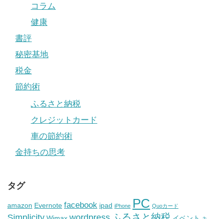
コラム
健康
書評
秘密基地
税金
節約術
ふるさと納税
クレジットカード
車の節約術
金持ちの思考
タグ
PC
facebook
amazon
Evernote
ipad
iPhone
Quoカード
ふるさと納税
Simplicity
wordpress
Wimax
イベント
キ