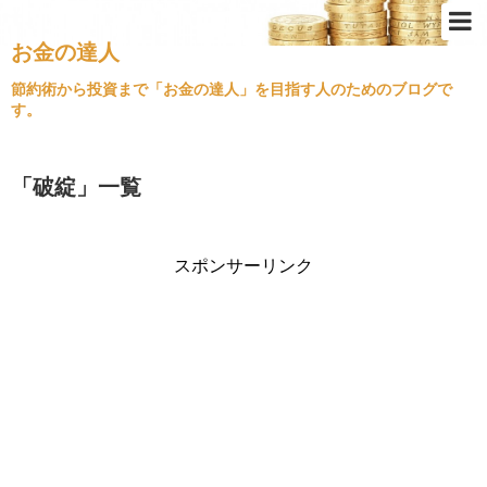
お金の達人
Top
節約術から投資まで「お金の達人」を目指す人のためのブログで
す。
節約術
ふるさと納税
「
破綻
」
一覧
クレジットカード
金持ちの思考
スポンサーリンク
不動産投資
経済情勢
住宅ローン
旅行