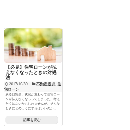
これは便利
WordPress
SNS
PC関連
Evernote
Dropbox
【必見】住宅ローンが払
マニアックな話
えなくなったときの対処
法
2017/10/30
不動産投資
,
住
日常
宅ローン
サイト運営
ある日突然、状況が変わって住宅ロー
ンが払えなくなっってしまった。考え
たくはないかもしれませんが、そんな
コラム
ときにどのようにすればいいのか...
イベント
記事を読む