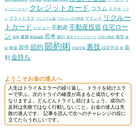
クレジットカード
コラム
スマホ
ャンピングカー
ソフ
リクルー
フラット３５
マインド
ト
プレミアム版
プロパンガス料金
トカード
不動産投資
住宅ロー
不動産
レビュー
ン
思考
健康
旅行
激安
保険
動画編集
楽天ブラックカード
注目の商品
破
節約術
裏技
節約
金
競売
税金
設定方法
綻
茨城空港
車
金持ち
利
ようこそお金の達人へ
人生はトライ＆エラーの繰り返し。 トライを続けエラ
ーで学ぶ。次のトライの確度が高まると成功しやすく
なりますよ。どんどんトライし続けましょう。成功の
反対は失敗ではなく行動しないこと。お金の達人は失
敗の達人です。 記事を読んで次へのチャレンジの役に
立てたらうれしいです。