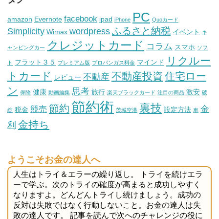
PC
facebook
amazon
Evernote
ipad
iPhone
Quoカード
ふるさと納税
Simplicity
wordpress
Wimax
イベント
キ
クレジットカード
コラム
スマホ
ャンピングカー
ソフ
リクルー
フラット３５
マインド
ト
プレミアム版
プロパンガス料金
トカード
不動産投資
住宅ロー
不動産
レビュー
ン
思考
健康
旅行
激安
保険
動画編集
楽天ブラックカード
注目の商品
破
節約術
裏技
節約
金
競売
税金
設定方法
綻
茨城空港
車
金持ち
利
ようこそお金の達人へ
人生はトライ＆エラーの繰り返し。 トライを続けエラ
ーで学ぶ。次のトライの確度が高まると成功しやすく
なりますよ。どんどんトライし続けましょう。成功の
反対は失敗ではなく行動しないこと。お金の達人は失
敗の達人です。 記事を読んで次へのチャレンジの役に