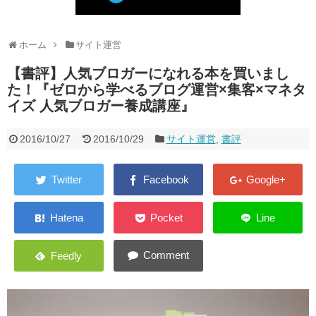
健康
こだわりのモノ
ホーム
サイト運営
【書評】人気ブロガーになれる本を買いまし
キャンピングカー
た！『ゼロから学べるブログ運営×集客×マネタ
お問い合わせ
イズ 人気ブロガー養成講座』
2016/10/27
2016/10/29
サイト運営
,
書評