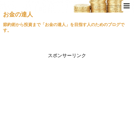
お金の達人
Top
節約術から投資まで「お金の達人」を目指す人のためのブログで
す。
節約術
ふるさと納税
クレジットカード
スポンサーリンク
金持ちの思考
不動産投資
経済情勢
住宅ローン
旅行