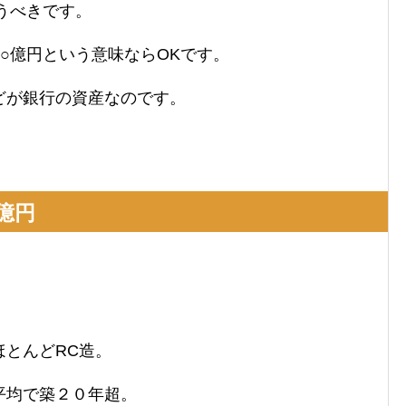
うべきです。
○億円という意味ならOKです。
どが銀行の資産なのです。
億円
ほとんどRC造。
平均で築２０年超。