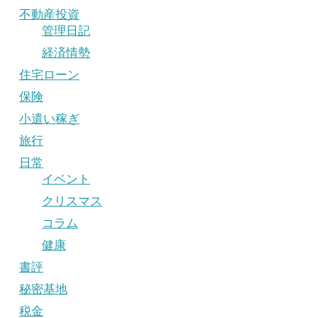
不動産投資
管理日記
経済情勢
住宅ローン
保険
小遣い稼ぎ
旅行
日常
イベント
クリスマス
コラム
健康
書評
秘密基地
税金