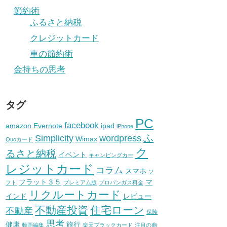
節約術
ふるさと納税
クレジットカード
車の節約術
金持ちの思考
タグ
PC
facebook
amazon
Evernote
ipad
iPhone
ふ
Simplicity
wordpress
Wimax
Quoカード
ク
るさと納税
イベント
キャンピングカー
レジットカード
コラム
スマホ
ソ
フラット３５
マ
フト
プレミアム版
プロパンガス料金
リクルートカード
インド
レビュー
不動産投資
住宅ローン
不動産
保険
思考
健康
旅行
動画編集
楽天ブラックカード
注目の商