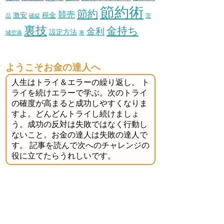
節約術
節約
競売
激安
税金
品
破綻
茨
裏技
金持ち
金利
設定方法
城空港
車
ようこそお金の達人へ
人生はトライ＆エラーの繰り返し。 ト
ライを続けエラーで学ぶ。次のトライ
の確度が高まると成功しやすくなりま
すよ。どんどんトライし続けましょ
う。成功の反対は失敗ではなく行動し
ないこと。お金の達人は失敗の達人で
す。 記事を読んで次へのチャレンジの
役に立てたらうれしいです。