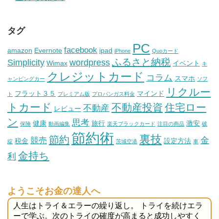
タグ
PC
facebook
amazon
Evernote
ipad
iPhone
Quoカード
ふるさと納税
Simplicity
wordpress
Wimax
イベント
キ
クレジットカード
コラム
スマホ
ャンピングカー
ソフ
リクルー
フラット３５
マインド
ト
プレミアム版
プロパンガス料金
トカード
不動産投資
住宅ロー
不動産
レビュー
ン
思考
健康
旅行
激安
保険
動画編集
楽天ブラックカード
注目の商品
破
節約術
裏技
節約
金
競売
税金
設定方法
綻
茨城空港
車
金持ち
利
ようこそお金の達人へ
人生はトライ＆エラーの繰り返し。 トライを続けエラ
ーで学ぶ。次のトライの確度が高まると成功しやすく