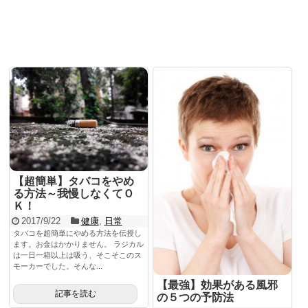
これは便利
WordPress
SNS
PC関連
Evernote
Dropbox
マニアックな話
【超簡単】タバコをやめ
る方法～我慢しなくてＯ
日常
Ｋ！
2017/9/22
健康
,
日常
サイト運営
タバコを超簡単にやめる方法を伝授し
ます。お金はかかりません。 ラジカル
コラム
は一日一箱以上は吸う、そこそこのス
モーカーでした。そんな...
イベント
【最強】効果がある風邪
記事を読む
の５つの予防法