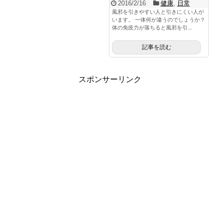
2016/2/16
健康
,
日常
健康
風邪を引きやすい人と引きにくい人が
います。 一体何が違うのでしょうか？
体の免疫力が落ちると風邪を引...
こだわりのモノ
記事を読む
キャンピングカー
お問い合わせ
スポンサーリンク