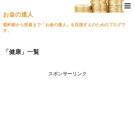
お金の達人
Top
節約術から投資まで「お金の達人」を目指す人のためのブログで
す。
節約術
ふるさと納税
「
健康
」
一覧
クレジットカード
金持ちの思考
スポンサーリンク
不動産投資
経済情勢
住宅ローン
旅行