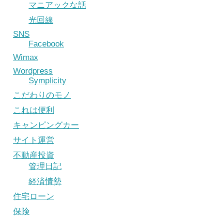
マニアックな話
光回線
SNS
Facebook
Wimax
Wordpress
Symplicity
こだわりのモノ
これは便利
キャンピングカー
サイト運営
不動産投資
管理日記
経済情勢
住宅ローン
保険