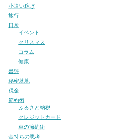
小遣い稼ぎ
旅行
日常
イベント
クリスマス
コラム
健康
書評
秘密基地
税金
節約術
ふるさと納税
クレジットカード
車の節約術
金持ちの思考