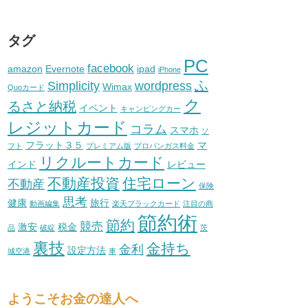
タグ
PC
facebook
amazon
Evernote
ipad
iPhone
ふ
Simplicity
wordpress
Wimax
Quoカード
ク
るさと納税
イベント
キャンピングカー
レジットカード
コラム
スマホ
ソ
フラット３５
マ
フト
プレミアム版
プロパンガス料金
リクルートカード
インド
レビュー
不動産投資
住宅ローン
不動産
保険
思考
健康
旅行
動画編集
楽天ブラックカード
注目の商
節約術
節約
競売
激安
税金
品
破綻
茨
裏技
金持ち
金利
設定方法
城空港
車
ようこそお金の達人へ