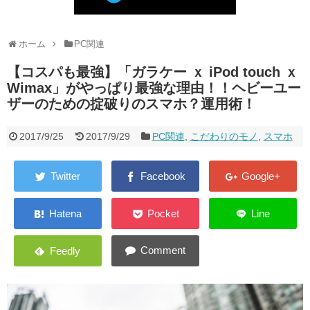
健康
こだわりのモノ
ホーム
PC関連
【コスパも最強】「ガラケー ｘ iPod touch ｘ
キャンピングカー
Wimax」がやっぱり最強な理由！！ヘビーユー
お問い合わせ
ザーのための掟破りのスマホ？運用術！
2017/9/25
2017/9/29
PC関連
,
こだわりのモノ
,
スマホ