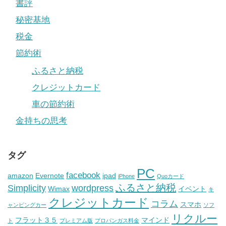
書評
秘密基地
税金
節約術
ふるさと納税
クレジットカード
車の節約術
金持ちの思考
タグ
PC
facebook
amazon
Evernote
ipad
iPhone
Quoカード
ふるさと納税
Simplicity
wordpress
Wimax
イベント
キ
クレジットカード
コラム
スマホ
ャンピングカー
ソフ
リクルー
フラット３５
マインド
ト
プレミアム版
プロパンガス料金