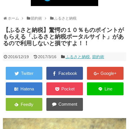
健康
こだわりのモノ
ホーム
節約術
ふるさと納税
【ふるさと納税】驚愕の１０％ものポイントが
キャンピングカー
もらえる「ふるさと納税ポータルサイト」があ
お問い合わせ
るので利用しないと損ですよ！！
2016/12/19
2017/3/16
ふるさと納税
,
節約術