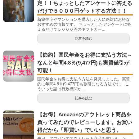
定！！ちょっとしたアンケートに答える
だけで５０００円ゲットする方法！！
新築住宅やマンションを購入した人に絶対にお得な
おすすめの情報です。 ちょっとしたアンケートに答
えるだけで５０００円のギフトカー...
記事を読む
【節約】国民年金をお得に支払う方法～
なんと年間4.8％(9,477円)も実質値引が
可能！
国民年金をお得に支払う方法を発見しました。実質
的に年間4.8％(9,477円)も割引になる方法です。 こ
ういった話は行政機関か...
記事を読む
【お得】Amazonのアウトレット商品を
買ってみたのでレビューします。お買い
得だから「即買い」でいいと思う。
先日、アマゾンのアウトレット商品を買いました。