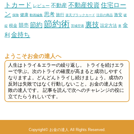
トカード
不動産投資
住宅ロー
不動産
レビュー
ン
思考
健康
旅行
激安
保険
動画編集
楽天ブラックカード
注目の商品
破
節約術
裏技
節約
金
競売
税金
設定方法
綻
茨城空港
車
金持ち
利
ようこそお金の達人へ
人生はトライ＆エラーの繰り返し。 トライを続けエラ
ーで学ぶ。次のトライの確度が高まると成功しやすく
なりますよ。どんどんトライし続けましょう。成功の
反対は失敗ではなく行動しないこと。お金の達人は失
敗の達人です。 記事を読んで次へのチャレンジの役に
立てたらうれしいです。
Copyright©
お金の達人
All Rights Reserved.