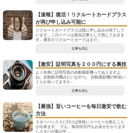
【速報】復活！リクルートカードプラス
が再び申し込み可能に
リクルートカードプラスは既に申し込みが終了して
います。このページは過去記事として残しておきま
す。通常のリクルートカードはまだ...
記事を読む
【激安】証明写真を２００円にする裏技
よく街角に証明写真の自動撮影機ってありますよ
ね。自動販売機みたいなやつ。 自動撮影機の料金い
くらか知ってますか...
記事を読む
【最強】旨いコーヒーを毎日激安で飲む
方法
スターバックスに行けば美味いコーヒーを飲むこと
が出来ます。 でも、毎回何百円もお金がかかります
しスタバが家の中...