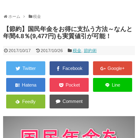
健康
ホーム
税金
こだわりのモノ
【節約】国民年金をお得に支払う方法～なんと
キャンピングカー
年間4.8％(9,477円)も実質値引が可能！
お問い合わせ
2017/10/17
2017/10/26
税金
,
節約術