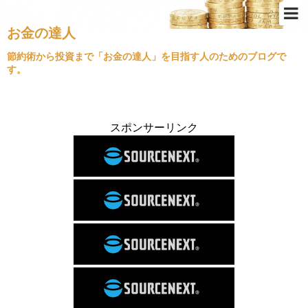
お金の達人
Top
節約術から投資まで「お金の達人」を目指す人のためのブログで
す。
節約術
ふるさと納税
クレジットカード
スポンサーリンク
金持ちの思考
不動産投資
経済情勢
住宅ローン
旅行